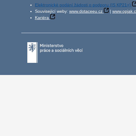
Elektronické podání žádosti o podporu (IS KP21+)
Související weby:
www.dotaceeu.cz
|
www.opjak.c
Kariéra