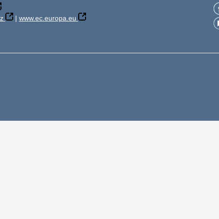
z
|
www.ec.europa.eu