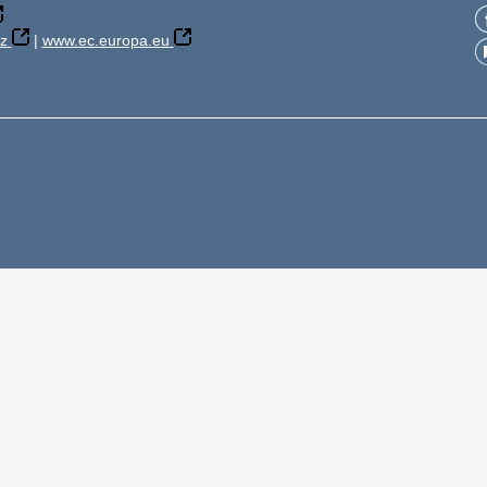
z
|
www.ec.europa.eu