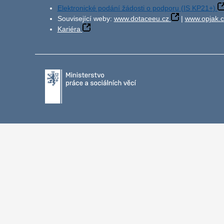
Elektronické podání žádosti o podporu (IS KP21+)
Související weby:
www.dotaceeu.cz
|
www.opjak.c
Kariéra