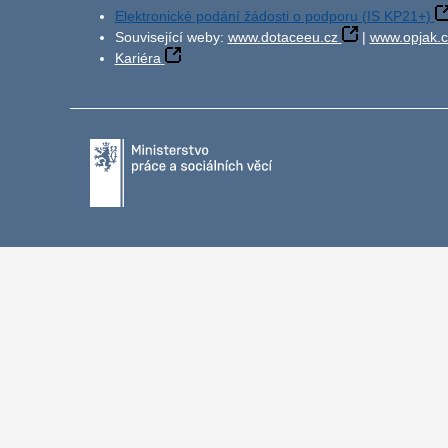
Elektronické podání žádosti o podporu (IS KP21+)
Související weby:
www.dotaceeu.cz
|
www.opjak.c
Kariéra