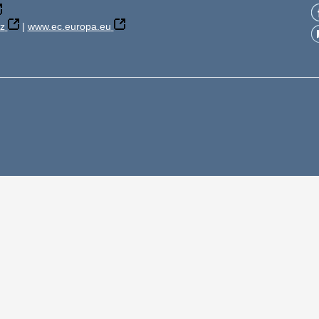
z
|
www.ec.europa.eu