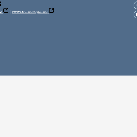
z
|
www.ec.europa.eu