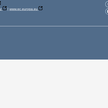
z
|
www.ec.europa.eu