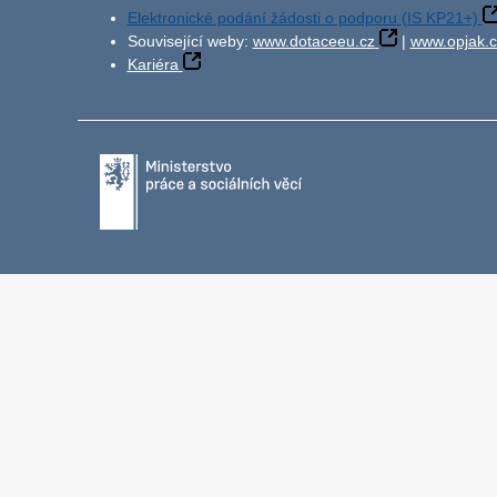
Elektronické podání žádosti o podporu (IS KP21+)
Související weby:
www.dotaceeu.cz
|
www.opjak.c
Kariéra