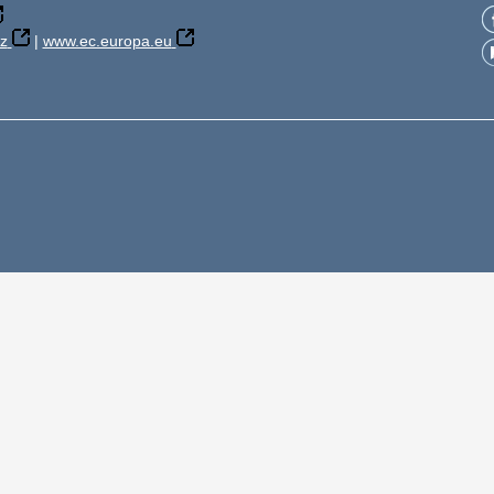
z
|
www.ec.europa.eu