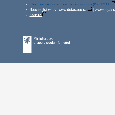
Elektronické podání žádosti o podporu (IS KP21+)
Související weby:
www.dotaceeu.cz
|
www.opjak.c
Kariéra