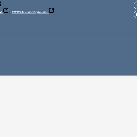
z
|
www.ec.europa.eu