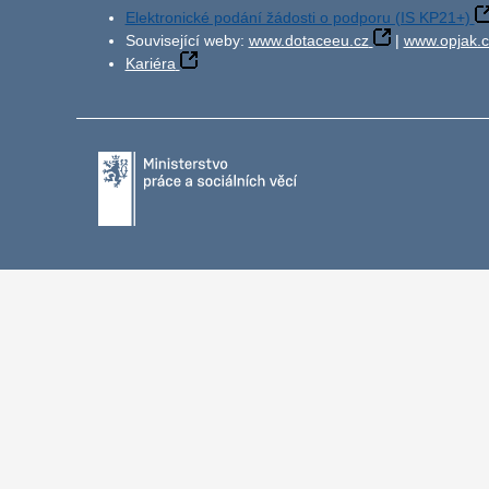
Elektronické podání žádosti o podporu (IS KP21+)
Související weby:
www.dotaceeu.cz
|
www.opjak.c
Kariéra