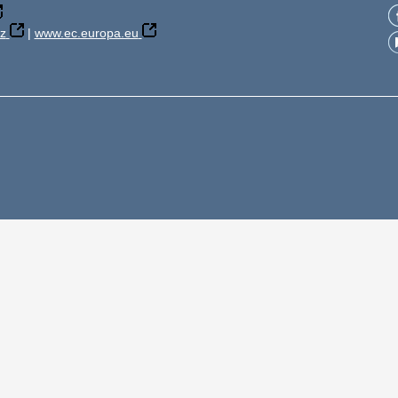
z
|
www.ec.europa.eu