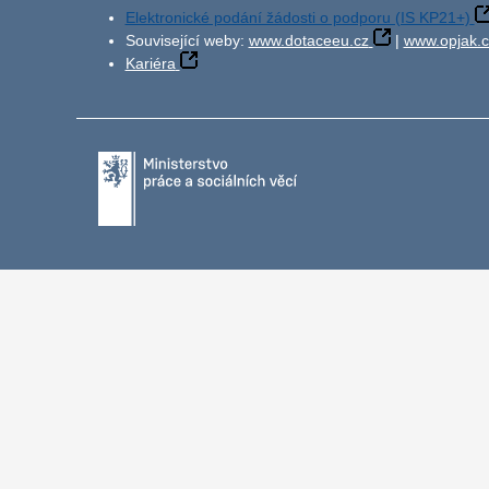
Elektronické podání žádosti o podporu (IS KP21+)
Související weby:
www.dotaceeu.cz
|
www.opjak.c
Kariéra