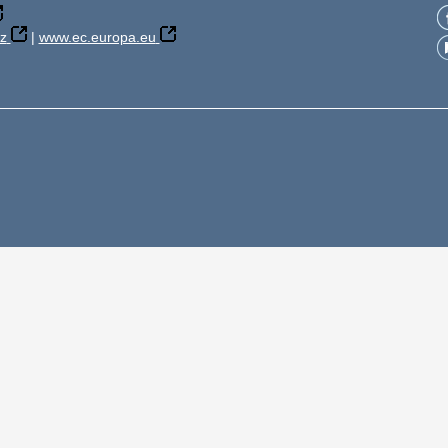
z
|
www.ec.europa.eu