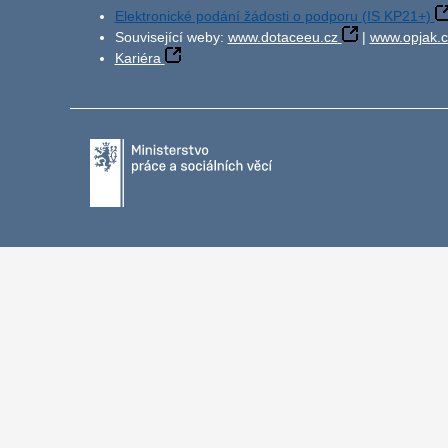
Elektronické podání žádosti o podporu (IS KP21+)
Související weby:
www.dotaceeu.cz
|
www.opjak.c
Kariéra