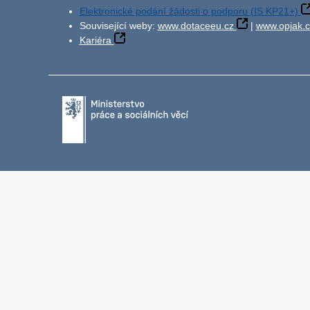
Elektronické podání žádosti o podporu (IS KP21+)
Související weby:
www.dotaceeu.cz
|
www.opjak.c
Kariéra