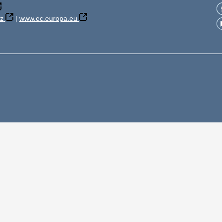
z
|
www.ec.europa.eu