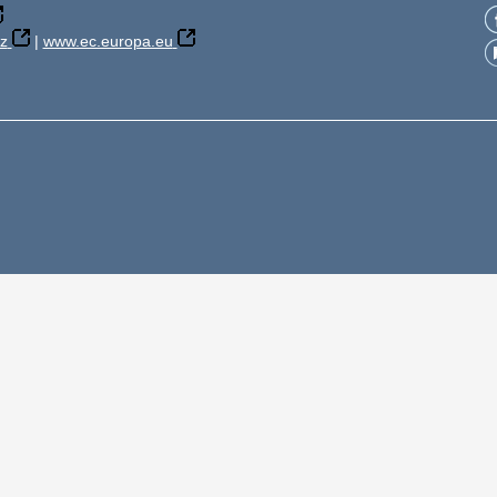
z
|
www.ec.europa.eu