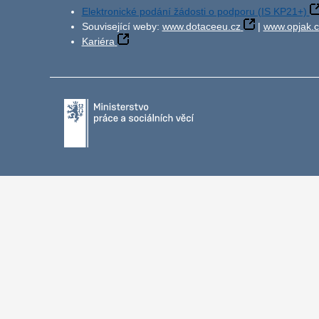
Elektronické podání žádosti o podporu (IS KP21+)
Související weby:
www.dotaceeu.cz
|
www.opjak.c
Kariéra