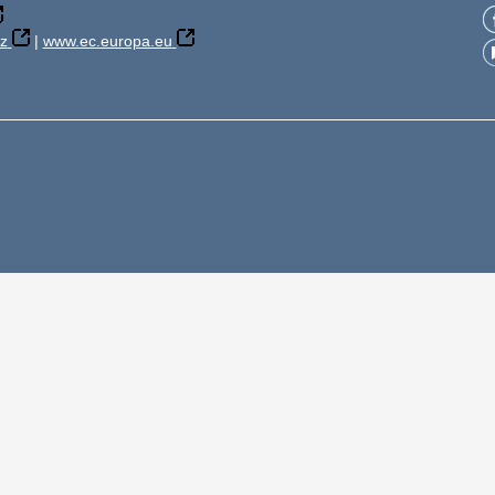
z
|
www.ec.europa.eu