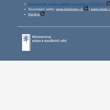
Elektronické podání žádosti o podporu (IS KP21+)
Související weby:
www.dotaceeu.cz
|
www.opjak.c
Kariéra