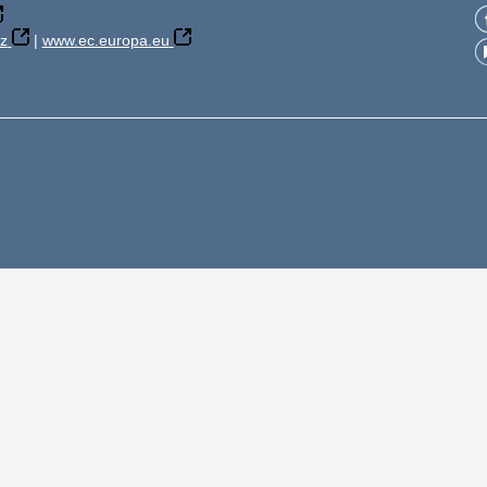
z
|
www.ec.europa.eu