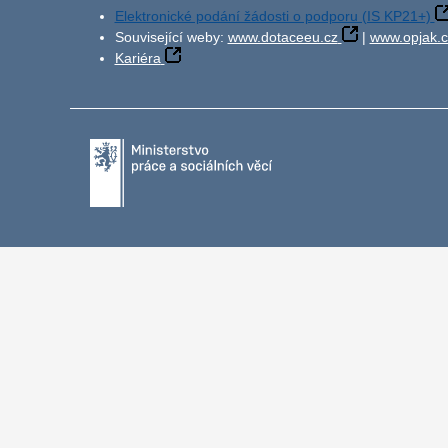
Elektronické podání žádosti o podporu (IS KP21+)
Související weby:
www.dotaceeu.cz
|
www.opjak.c
Kariéra