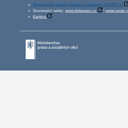
Elektronické podání žádosti o podporu (IS KP21+)
Související weby:
www.dotaceeu.cz
|
www.opjak.c
Kariéra