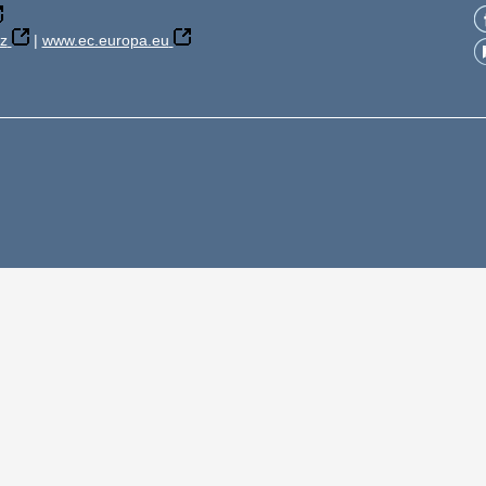
z
|
www.ec.europa.eu