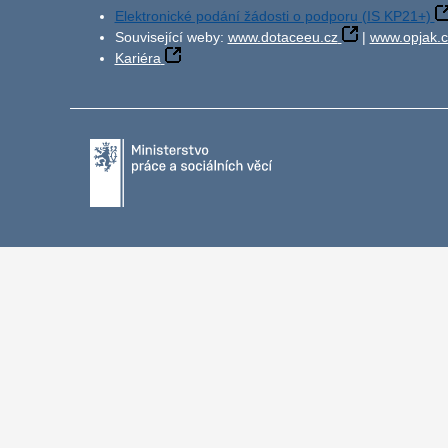
Elektronické podání žádosti o podporu (IS KP21+)
Související weby:
www.dotaceeu.cz
|
www.opjak.c
Kariéra