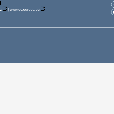
z
|
www.ec.europa.eu