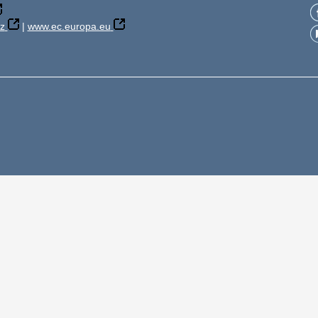
z
|
www.ec.europa.eu