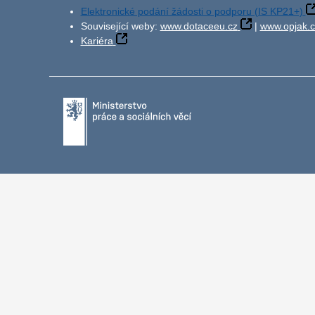
Elektronické podání žádosti o podporu (IS KP21+)
Související weby:
www.dotaceeu.cz
|
www.opjak.c
Kariéra