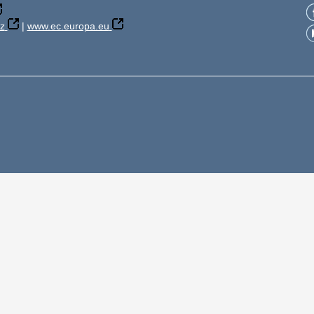
z
|
www.ec.europa.eu