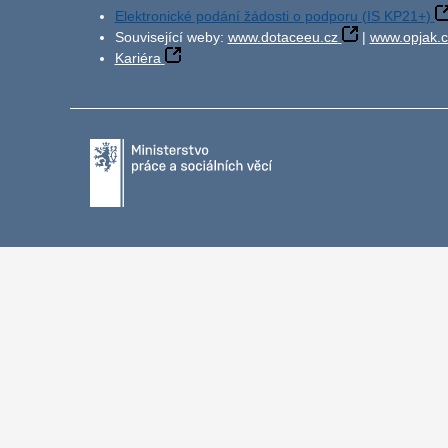
Elektronické podání žádosti o podporu (IS KP21+)
Související weby:
www.dotaceeu.cz
|
www.opjak.c
Kariéra