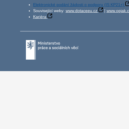
Elektronické podání žádosti o podporu (IS KP21+)
Související weby:
www.dotaceeu.cz
|
www.opjak.c
Kariéra