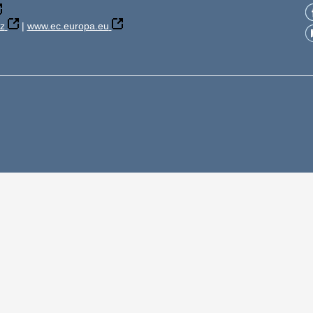
z
|
www.ec.europa.eu