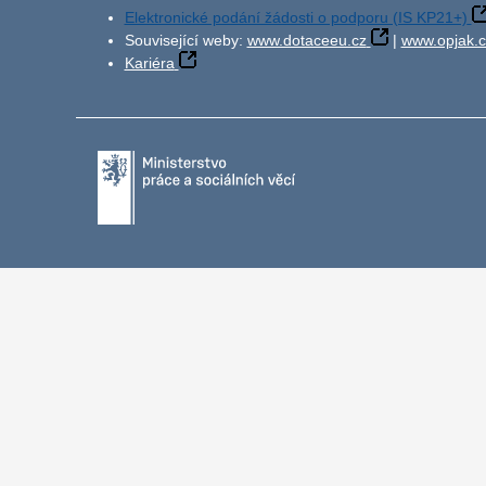
Elektronické podání žádosti o podporu (IS KP21+)
Související weby:
www.dotaceeu.cz
|
www.opjak.c
Kariéra