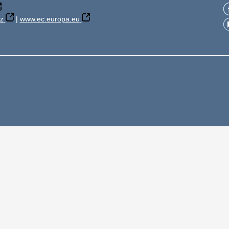
z
|
www.ec.europa.eu