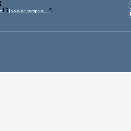
z
|
www.ec.europa.eu