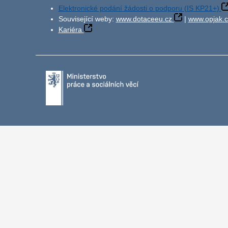
Elektronické podání žádosti o podporu (IS KP21+)
Související weby:
www.dotaceeu.cz
|
www.opjak.c
Kariéra