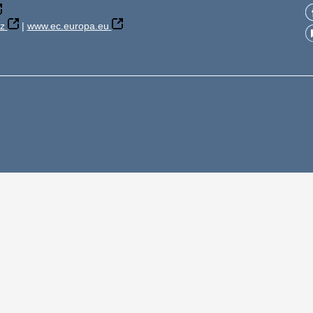
z
|
www.ec.europa.eu