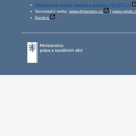
Elektronické podání žádosti o podporu (IS KP21+)
Související weby:
www.dotaceeu.cz
|
www.opjak.c
Kariéra