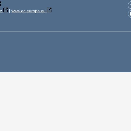
z
|
www.ec.europa.eu