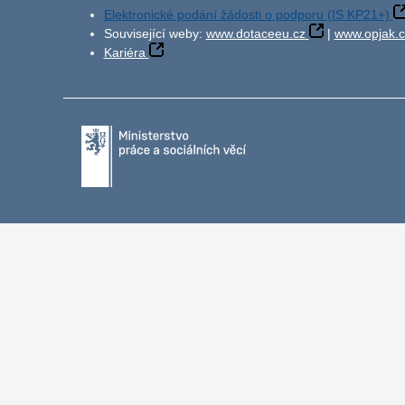
Elektronické podání žádosti o podporu (IS KP21+)
Související weby:
www.dotaceeu.cz
|
www.opjak.c
Kariéra