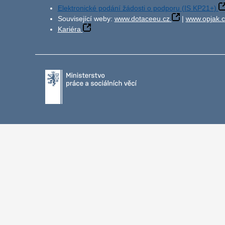
Elektronické podání žádosti o podporu (IS KP21+)
Související weby:
www.dotaceeu.cz
|
www.opjak.c
Kariéra