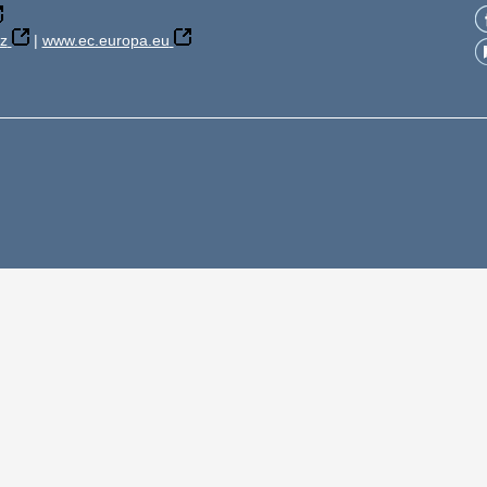
z
|
www.ec.europa.eu