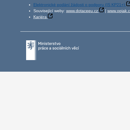
Elektronické podání žádosti o podporu (IS KP21+)
Související weby:
www.dotaceeu.cz
|
www.opjak.c
Kariéra