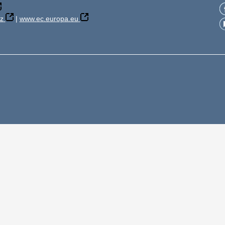
z
|
www.ec.europa.eu