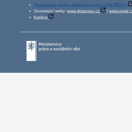
Elektronické podání žádosti o podporu (IS KP21+)
Související weby:
www.dotaceeu.cz
|
www.opjak.c
Kariéra