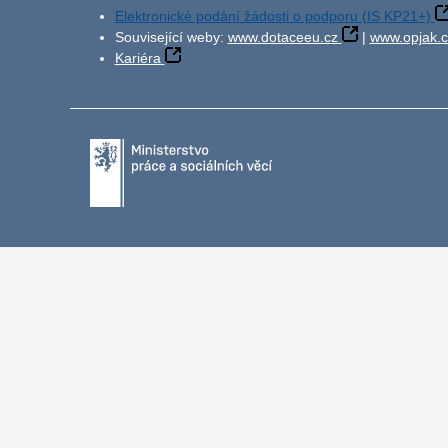
Elektronické podání žádosti o podporu (IS KP21+)
Související weby:
www.dotaceeu.cz
|
www.opjak.c
Kariéra