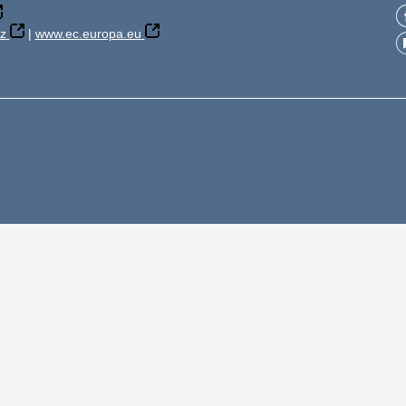
z
|
www.ec.europa.eu