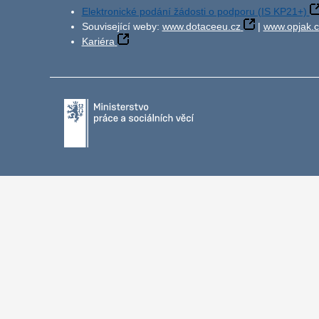
Elektronické podání žádosti o podporu (IS KP21+)
Související weby:
www.dotaceeu.cz
|
www.opjak.c
Kariéra