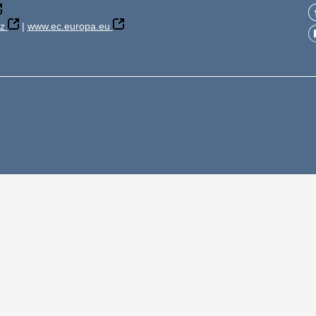
z
|
www.ec.europa.eu