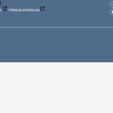
z
|
www.ec.europa.eu