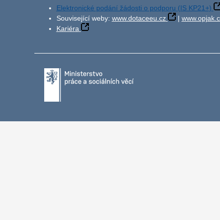
Elektronické podání žádosti o podporu (IS KP21+)
Související weby:
www.dotaceeu.cz
|
www.opjak.c
Kariéra