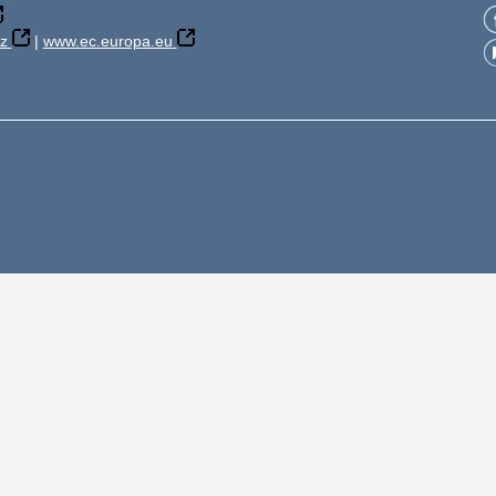
z
|
www.ec.europa.eu