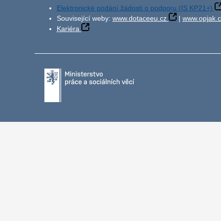
Elektronické podání žádosti o podporu (IS KP21+)
Související weby:
www.dotaceeu.cz
|
www.opjak.c
Kariéra