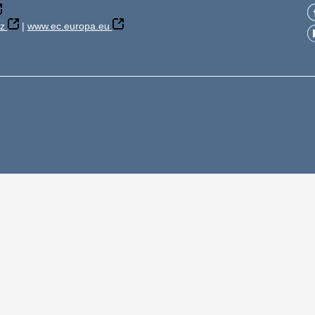
z
|
www.ec.europa.eu