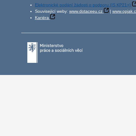
Elektronické podání žádosti o podporu (IS KP21+)
Související weby:
www.dotaceeu.cz
|
www.opjak.c
Kariéra