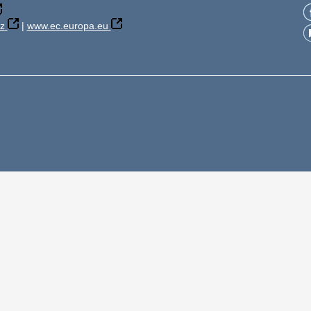
z
|
www.ec.europa.eu