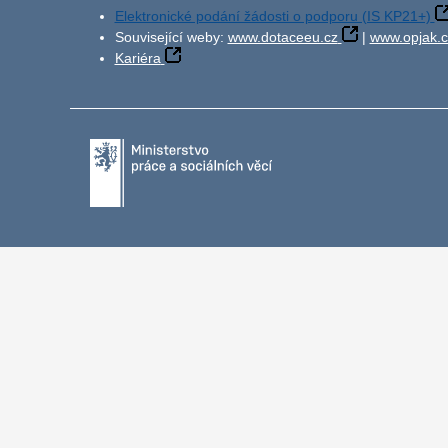
Elektronické podání žádosti o podporu (IS KP21+)
Související weby:
www.dotaceeu.cz
|
www.opjak.c
Kariéra