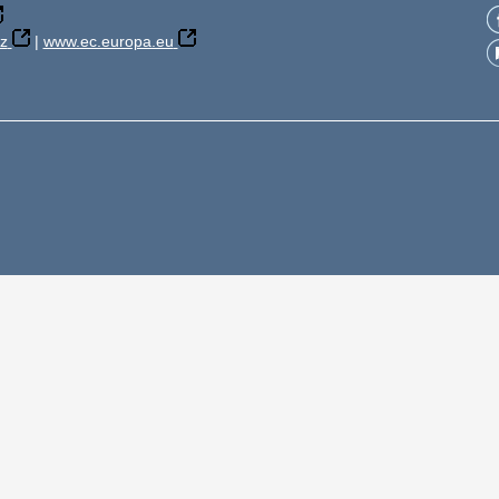
z
|
www.ec.europa.eu