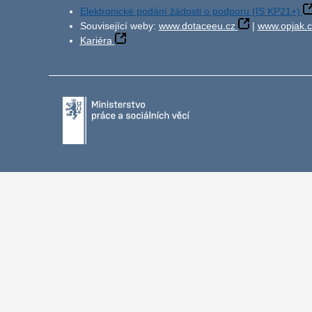
Elektronické podání žádosti o podporu (IS KP21+)
Související weby:
www.dotaceeu.cz
|
www.opjak.c
Kariéra