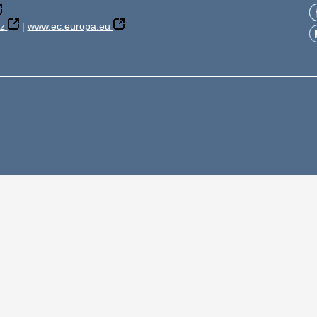
z
|
www.ec.europa.eu