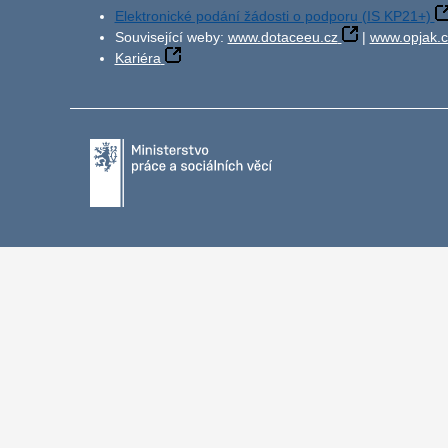
Elektronické podání žádosti o podporu (IS KP21+)
Související weby:
www.dotaceeu.cz
|
www.opjak.c
Kariéra