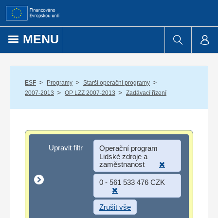
Přejít k obsahu
MENU
/
/
/
ESF
Programy
Starší operační programy
/
/
2007-2013
OP LZZ 2007-2013
Zadávací řízení
Upravit filtr
Upravit filtr
Operační program
Lidské zdroje a
zaměstnanost
0 - 561 533 476 CZK
Zrušit vše