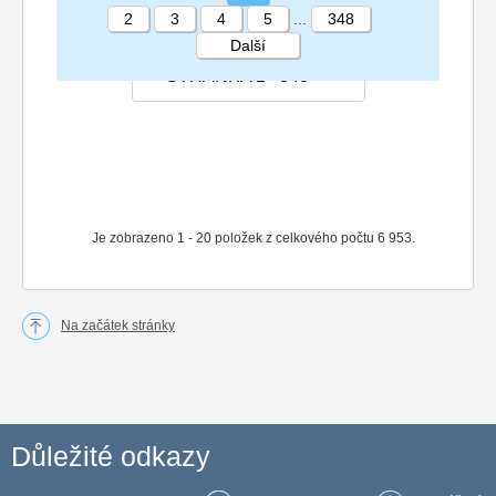
2
3
4
5
...
348
Další
STRÁNKA 1 348
Je zobrazeno 1 - 20 položek z celkového počtu 6 953.
Na začátek stránky
Důležité odkazy