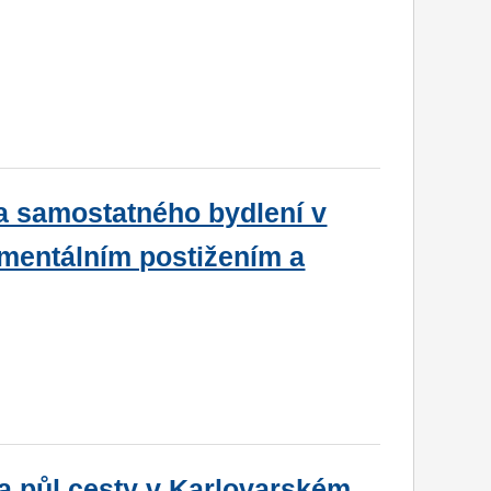
ra samostatného bydlení v
 mentálním postižením a
na půl cesty v Karlovarském