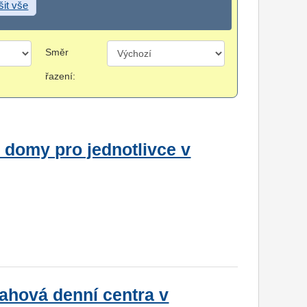
šit vše
Směr
řazení:
é domy pro jednotlivce v
rahová denní centra v