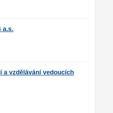
 a.s.
í a vzdělávání vedoucích