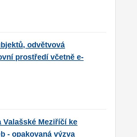
bjektů, odvětvová
vní prostředí včetně e-
 Valašské Meziříčí ke
eb - opakovaná výzva