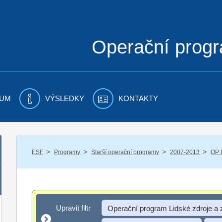
Operační prog
UM
VÝSLEDKY
KONTAKTY
/
/
/
/
ESF
Programy
Starší operační programy
2007-2013
OP 
Upravit filtr
Upravit filtr
Operační program Lidské zdroje a