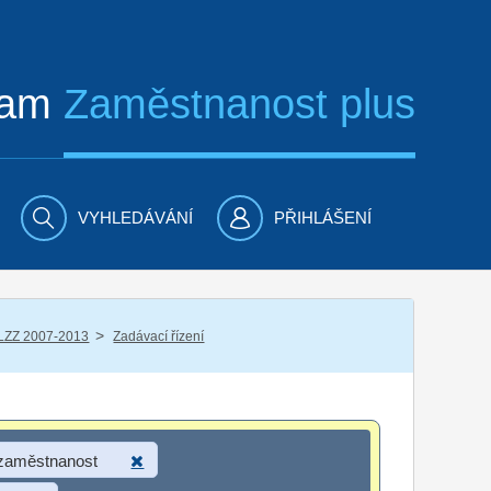
ram
Zaměstnanost plus
VYHLEDÁVÁNÍ
PŘIHLÁŠENÍ
/
LZZ 2007-2013
Zadávací řízení
 zaměstnanost