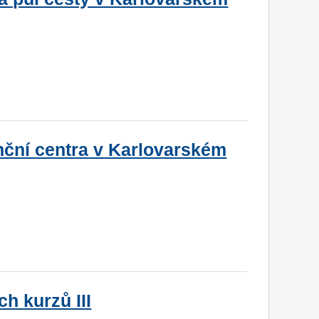
enční centra v Karlovarském
ch kurzů III