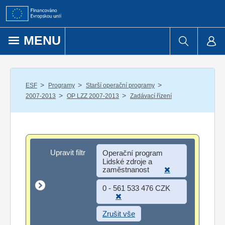
Přejít k obsahu
MENU
/
/
/
ESF
Programy
Starší operační programy
/
/
2007-2013
OP LZZ 2007-2013
Zadávací řízení
Upravit filtr
Upravit filtr
Operační program
Lidské zdroje a
zaměstnanost
0 - 561 533 476 CZK
Zrušit vše