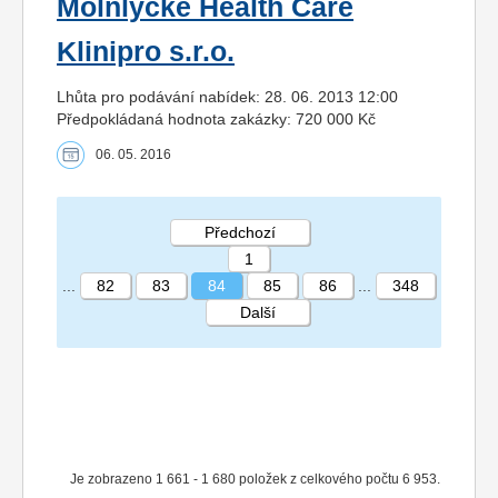
Mölnlycke Health Care
Klinipro s.r.o.
Lhůta pro podávání nabídek: 28. 06. 2013 12:00
Předpokládaná hodnota zakázky: 720 000 Kč
06. 05. 2016
Předchozí
1
...
82
83
84
85
86
...
348
Další
STRÁNKA 84 348
Je zobrazeno 1 661 - 1 680 položek z celkového počtu 6 953.