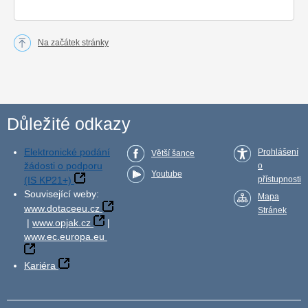
Na začátek stránky
Důležité odkazy
Elektronické podání
Prohlášení
Větší šance
žádosti o podporu
o
Youtube
(IS KP21+)
přístupnosti
Související weby:
Mapa
www.dotaceeu.cz
Stránek
|
www.opjak.cz
|
www.ec.europa.eu
Kariéra