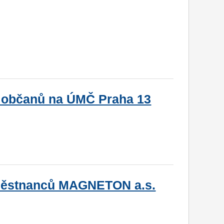
 občanů na ÚMČ Praha 13
aměstnanců MAGNETON a.s.