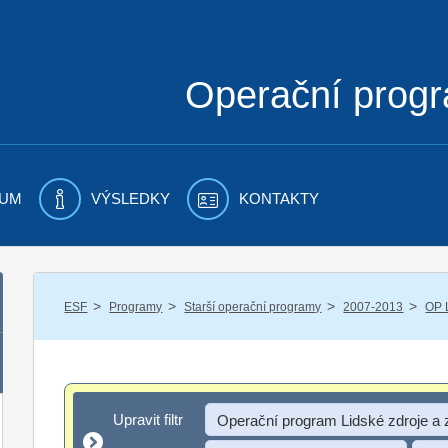
Operační prog
UM
VÝSLEDKY
KONTAKTY
/
/
/
/
ESF
Programy
Starší operační programy
2007-2013
OP 
Upravit filtr
Upravit filtr
Operační program Lidské zdroje a