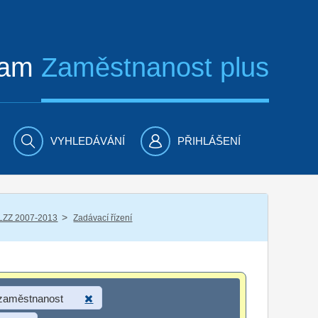
ram
Zaměstnanost plus
VYHLEDÁVÁNÍ
PŘIHLÁŠENÍ
/
LZZ 2007-2013
Zadávací řízení
 zaměstnanost