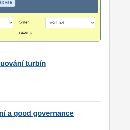
šit vše
Směr
řazení:
ruování turbín
vání a good governance