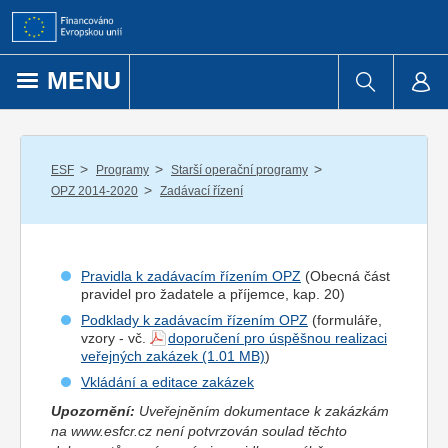
Přejít k obsahu
MENU
/
/
/
ESF
Programy
Starší operační programy
/
OPZ 2014-2020
Zadávací řízení
Pravidla k zadávacím řízením OPZ
(Obecná část
pravidel pro
žadatel
e a
příjemce
, kap. 20)
Podklady k zadávacím řízením OPZ
(formuláře,
vzory - vč.
doporučení pro úspěšnou realizaci
veřejných zakázek
)
Vkládání a editace zakázek
Upozornění:
Uveřejněním dokumentace k zakázkám
na www.esfcr.cz není potvrzován soulad těchto