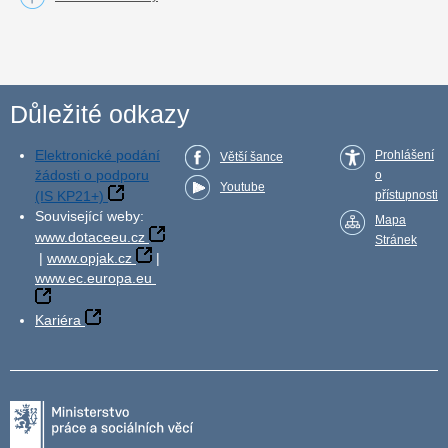
Důležité odkazy
Elektronické podání
Prohlášení
Větší šance
žádosti o podporu
o
Youtube
(IS KP21+)
přístupnosti
Související weby:
Mapa
www.dotaceeu.cz
Stránek
|
www.opjak.cz
|
www.ec.europa.eu
Kariéra