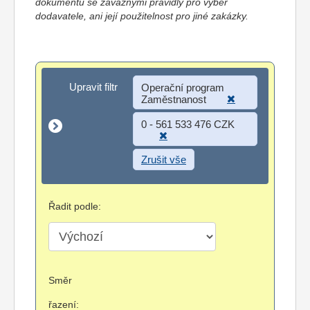
dokumentů se závaznými pravidly pro výběr
dodavatele, ani její použitelnost pro jiné zakázky.
Upravit filtr
Upravit filtr
Operační program
Zaměstnanost
0 - 561 533 476 CZK
Zrušit vše
Řadit podle:
Směr
řazení: