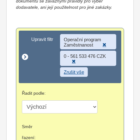
dokumentů se závaznými pravidly pro výběr
dodavatele, ani její použitelnost pro jiné zakázky.
Upravit filtr
Upravit filtr
Operační program
Zaměstnanost
0 - 561 533 476 CZK
Zrušit vše
Řadit podle:
Směr
řazení: