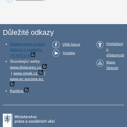
Důležité odkazy
Elektronické podání
Prohlášení
Větší šance
žádosti o podporu
o
Youtube
(IS KP21+)
přístupnosti
Související weby:
Mapa
www.dotaceeu.cz
Stránek
|
www.opjak.cz
|
www.ec.europa.eu
Kariéra