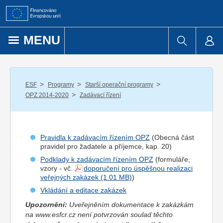
Přejít k obsahu
MENU
/
/
/
ESF
Programy
Starší operační programy
/
OPZ 2014-2020
Zadávací řízení
Pravidla k zadávacím řízením OPZ
(Obecná část
pravidel pro
žadatel
e a
příjemce
, kap. 20)
Podklady k zadávacím řízením OPZ
(formuláře,
vzory - vč.
doporučení pro úspěšnou realizaci
veřejných zakázek
)
Vkládání a editace zakázek
Upozornění:
Uveřejněním dokumentace k zakázkám
na www.esfcr.cz není potvrzován soulad těchto