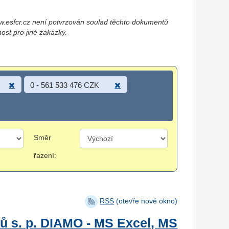
esfcr.cz není potvrzován soulad těchto dokumentů
nost pro jiné zakázky.
0 - 561 533 476 CZK
Směr
řazení:
RSS
(otevře nové okno)
ů s. p. DIAMO - MS Excel, MS