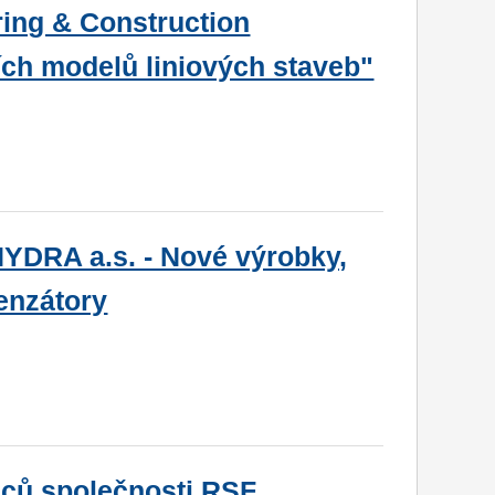
ring & Construction
ích modelů liniových staveb"
YDRA a.s. - Nové výrobky,
enzátory
nců společnosti RSF