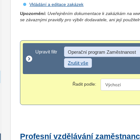
Vkládání a editace zakázek
Upozornění:
Uveřejněním dokumentace k zakázkám na www.
se závaznými pravidly pro výběr dodavatele, ani její použitel
Upravit filtr
Upravit filtr
Operační program Zaměstnanost
Zrušit vše
Řadit podle:
Profesní vzdělávání zaměstnanc