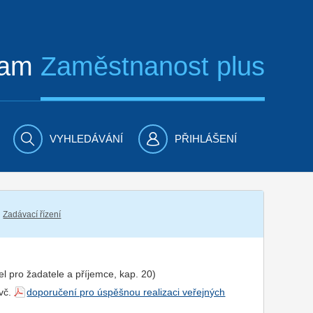
ram
Zaměstnanost plus
VYHLEDÁVÁNÍ
PŘIHLÁŠENÍ
Zadávací řízení
el pro
žadatel
e a
příjemce
, kap. 20)
 vč.
doporučení pro úspěšnou realizaci veřejných