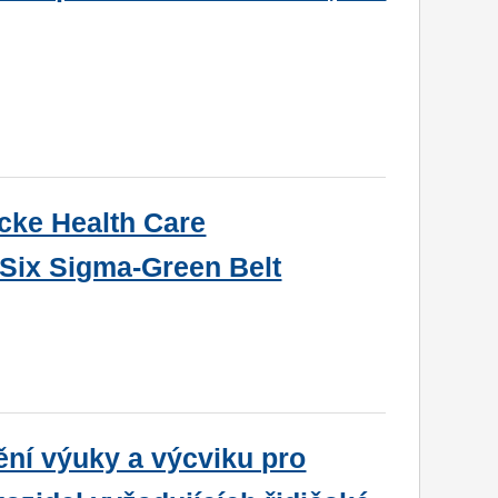
cke Health Care
 Six Sigma-Green Belt
ění výuky a výcviku pro