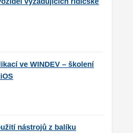
ozidel vyžadujících řidičské
likací ve WINDEV – školení
 iOS
užití nástrojů z balíku