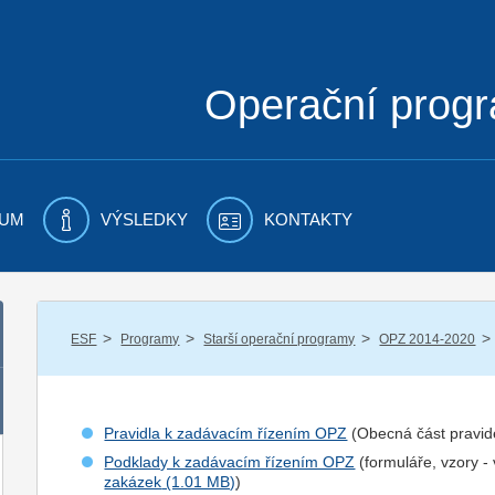
Operační prog
UM
VÝSLEDKY
KONTAKTY
/
/
/
/
ESF
Programy
Starší operační programy
OPZ 2014-2020
Pravidla k zadávacím řízením OPZ
(Obecná část pravid
Podklady k zadávacím řízením OPZ
(formuláře, vzory -
zakázek
)