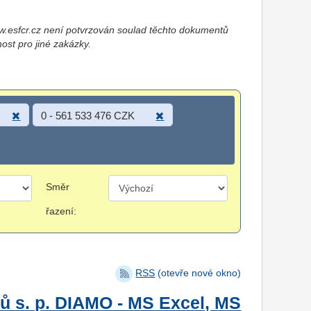
esfcr.cz není potvrzován soulad těchto dokumentů
nost pro jiné zakázky.
0 - 561 533 476 CZK
Směr
řazení:
RSS
(otevře nové okno)
ů s. p. DIAMO - MS Excel, MS