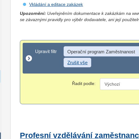
Vkládání a editace zakázek
Upozornění:
Uveřejněním dokumentace k zakázkám na www.
se závaznými pravidly pro výběr dodavatele, ani její použitel
Upravit filtr
Upravit filtr
Operační program Zaměstnanost
Zrušit vše
Řadit podle:
Profesní vzdělávání zaměstnanc