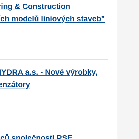
ring & Construction
ích modelů liniových staveb"
YDRA a.s. - Nové výrobky,
enzátory
nců společnosti RSF