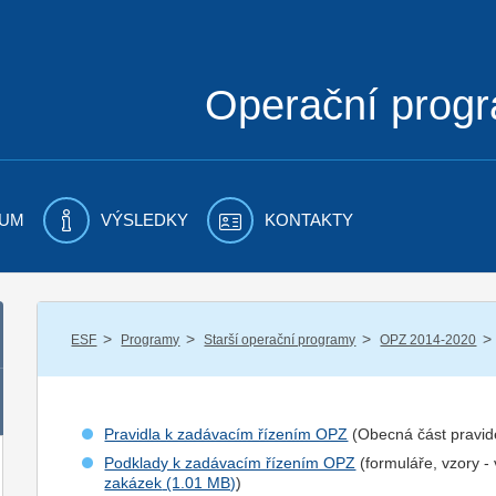
Operační prog
UM
VÝSLEDKY
KONTAKTY
/
/
/
/
ESF
Programy
Starší operační programy
OPZ 2014-2020
Pravidla k zadávacím řízením OPZ
(Obecná část pravid
Podklady k zadávacím řízením OPZ
(formuláře, vzory -
zakázek
)