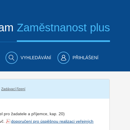
ram
Zaměstnanost plus
VYHLEDÁVÁNÍ
PŘIHLÁŠENÍ
Zadávací řízení
el pro
žadatel
e a
příjemce
, kap. 20)
 vč.
doporučení pro úspěšnou realizaci veřejných