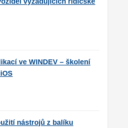
ozidel vyžadujících řidičské
likací ve WINDEV – školení
 iOS
užití nástrojů z balíku