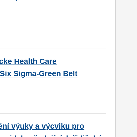
cke Health Care
 Six Sigma-Green Belt
ění výuky a výcviku pro