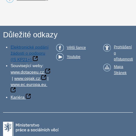
Důležité odkazy
Elektronické podání
Prohlášení
Větší šance
žádosti o podporu
o
Youtube
(IS KP21+)
přístupnosti
Související weby:
Mapa
www.dotaceeu.cz
Stránek
|
www.opjak.cz
|
www.ec.europa.eu
Kariéra