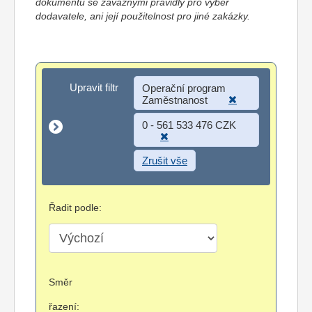
dokumentů se závaznými pravidly pro výběr
dodavatele, ani její použitelnost pro jiné zakázky.
Upravit filtr
Upravit filtr
Operační program
Zaměstnanost
0 - 561 533 476 CZK
Zrušit vše
Řadit podle:
Směr
řazení: