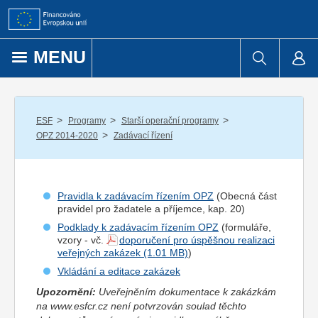
Přejít k obsahu
MENU
/
/
/
ESF
Programy
Starší operační programy
/
OPZ 2014-2020
Zadávací řízení
Pravidla k zadávacím řízením OPZ
(Obecná část
pravidel pro
žadatel
e a
příjemce
, kap. 20)
Podklady k zadávacím řízením OPZ
(formuláře,
vzory - vč.
doporučení pro úspěšnou realizaci
veřejných zakázek
)
Vkládání a editace zakázek
Upozornění:
Uveřejněním dokumentace k zakázkám
na www.esfcr.cz není potvrzován soulad těchto