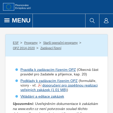
Přejít k obsahu
MENU
/
/
/
ESF
Programy
Starší operační programy
/
OPZ 2014-2020
Zadávací řízení
Pravidla k zadávacím řízením OPZ
(Obecná část
pravidel pro
žadatel
e a
příjemce
, kap. 20)
Podklady k zadávacím řízením OPZ
(formuláře,
vzory - vč.
doporučení pro úspěšnou realizaci
veřejných zakázek
)
Vkládání a editace zakázek
Upozornění:
Uveřejněním dokumentace k zakázkám
na www.esfcr.cz není potvrzován soulad těchto