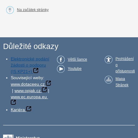
Na začátek stránky
Důležité odkazy
Elektronické podání
Prohlášení
Větší šance
žádosti o podporu
o
Youtube
(IS KP21+)
přístupnosti
Související weby:
Mapa
www.dotaceeu.cz
Stránek
|
www.opjak.cz
|
www.ec.europa.eu
Kariéra