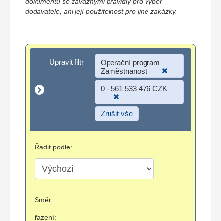
dokumentů se závaznými pravidly pro výběr
dodavatele, ani její použitelnost pro jiné zakázky.
Upravit filtr
Upravit filtr
Operační program
Zaměstnanost
0 - 561 533 476 CZK
Zrušit vše
Řadit podle:
Směr
řazení: