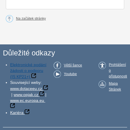
Na začátek stránky
Důležité odkazy
Elektronické podání
Prohlášení
Větší šance
žádosti o podporu
o
Youtube
(IS KP21+)
přístupnosti
Související weby:
Mapa
www.dotaceeu.cz
Stránek
|
www.opjak.cz
|
www.ec.europa.eu
Kariéra