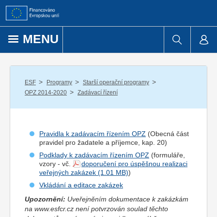
Přejít k obsahu
MENU
/
/
/
ESF
Programy
Starší operační programy
/
OPZ 2014-2020
Zadávací řízení
Pravidla k zadávacím řízením OPZ
(Obecná část
pravidel pro
žadatel
e a
příjemce
, kap. 20)
Podklady k zadávacím řízením OPZ
(formuláře,
vzory - vč.
doporučení pro úspěšnou realizaci
veřejných zakázek
)
Vkládání a editace zakázek
Upozornění:
Uveřejněním dokumentace k zakázkám
na www.esfcr.cz není potvrzován soulad těchto