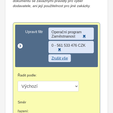
dokumentů se závaznými pravidly pro výběr
dodavatele, ani její použitelnost pro jiné zakázky.
Upravit filtr
Upravit filtr
Operační program
Zaměstnanost
0 - 561 533 476 CZK
Zrušit vše
Řadit podle:
Směr
řazení: