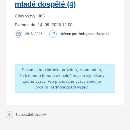
mladé dospělé (4)
Číslo výzvy: 085
Platnost do: 14. 09. 2026 12:00
29. 6. 2026
Určeno pro:
Veřejnost, Žadatel
Pokud je tato stránka prázdná, znamená to,
že k tomuto tématu aktuálně nejsou vyhlášeny
žádné výzvy. Pro plánované výzvy sledujte
prosím
Harmonogram výzev
.
Na začátek stránky