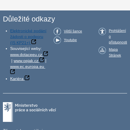
Důležité odkazy
Elektronické podání
Prohlášení
Větší šance
žádosti o podporu
o
Youtube
(IS KP21+)
přístupnosti
Související weby:
Mapa
www.dotaceeu.cz
Stránek
|
www.opjak.cz
|
www.ec.europa.eu
Kariéra