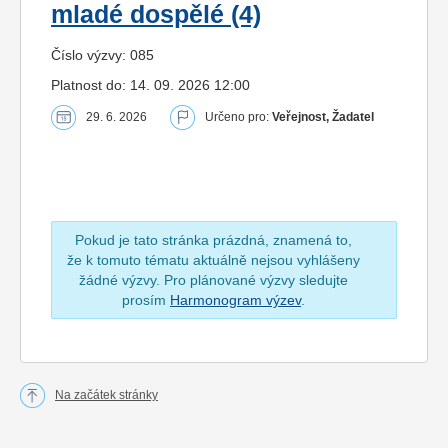
mladé dospělé (4)
Číslo výzvy: 085
Platnost do: 14. 09. 2026 12:00
29. 6. 2026
Určeno pro:
Veřejnost, Žadatel
Pokud je tato stránka prázdná, znamená to,
že k tomuto tématu aktuálně nejsou vyhlášeny
žádné výzvy. Pro plánované výzvy sledujte
prosím
Harmonogram výzev
.
Na začátek stránky