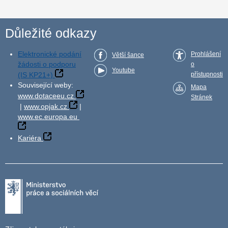
Důležité odkazy
Elektronické podání
Prohlášení
Větší šance
žádosti o podporu
o
Youtube
(IS KP21+)
přístupnosti
Související weby:
Mapa
www.dotaceeu.cz
Stránek
|
www.opjak.cz
|
www.ec.europa.eu
Kariéra