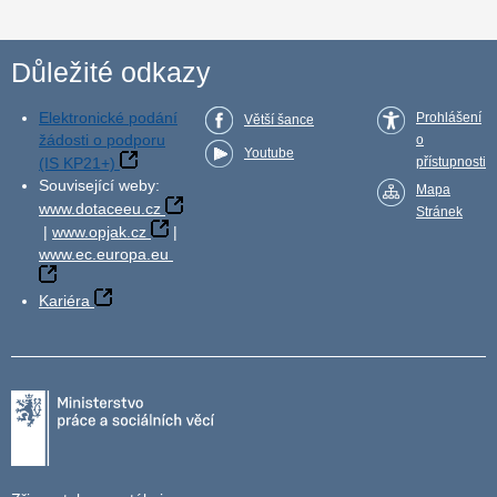
Důležité odkazy
Elektronické podání
Prohlášení
Větší šance
žádosti o podporu
o
Youtube
(IS KP21+)
přístupnosti
Související weby:
Mapa
www.dotaceeu.cz
Stránek
|
www.opjak.cz
|
www.ec.europa.eu
Kariéra