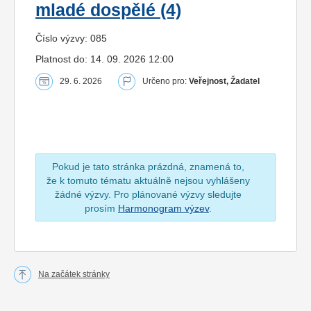
mladé dospělé (4)
Číslo výzvy: 085
Platnost do: 14. 09. 2026 12:00
29. 6. 2026
Určeno pro:
Veřejnost, Žadatel
Pokud je tato stránka prázdná, znamená to,
že k tomuto tématu aktuálně nejsou vyhlášeny
žádné výzvy. Pro plánované výzvy sledujte
prosím
Harmonogram výzev
.
Na začátek stránky