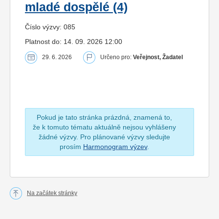
mladé dospělé (4)
Číslo výzvy: 085
Platnost do: 14. 09. 2026 12:00
29. 6. 2026
Určeno pro:
Veřejnost, Žadatel
Pokud je tato stránka prázdná, znamená to,
že k tomuto tématu aktuálně nejsou vyhlášeny
žádné výzvy. Pro plánované výzvy sledujte
prosím
Harmonogram výzev
.
Na začátek stránky