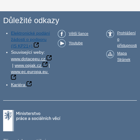
Důležité odkazy
Elektronické podání
Prohlášení
Větší šance
žádosti o podporu
o
Youtube
(IS KP21+)
přístupnosti
Související weby:
Mapa
www.dotaceeu.cz
Stránek
|
www.opjak.cz
|
www.ec.europa.eu
Kariéra