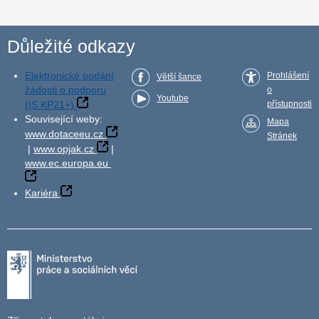
Důležité odkazy
Elektronické podání
Prohlášení
Větší šance
žádosti o podporu
o
Youtube
(IS KP21+)
přístupnosti
Související weby:
Mapa
www.dotaceeu.cz
Stránek
|
www.opjak.cz
|
www.ec.europa.eu
Kariéra