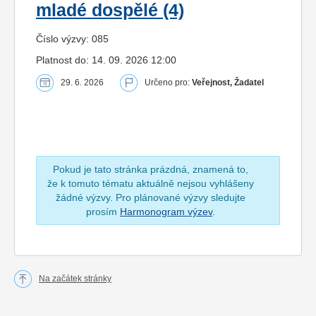
mladé dospělé (4)
Číslo výzvy: 085
Platnost do: 14. 09. 2026 12:00
29. 6. 2026
Určeno pro:
Veřejnost, Žadatel
Pokud je tato stránka prázdná, znamená to,
že k tomuto tématu aktuálně nejsou vyhlášeny
žádné výzvy. Pro plánované výzvy sledujte
prosím
Harmonogram výzev
.
Na začátek stránky