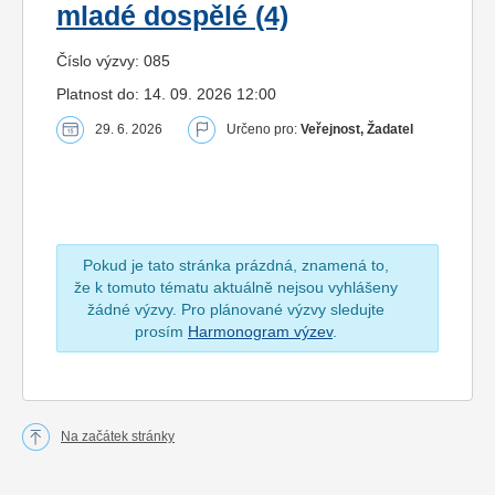
mladé dospělé (4)
Číslo výzvy: 085
Platnost do: 14. 09. 2026 12:00
29. 6. 2026
Určeno pro:
Veřejnost, Žadatel
Pokud je tato stránka prázdná, znamená to,
že k tomuto tématu aktuálně nejsou vyhlášeny
žádné výzvy. Pro plánované výzvy sledujte
prosím
Harmonogram výzev
.
Na začátek stránky