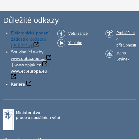
Důležité odkazy
Elektronické podání
Prohlášení
Větší šance
žádosti o podporu
o
Youtube
(IS KP21+)
přístupnosti
Související weby:
Mapa
www.dotaceeu.cz
Stránek
|
www.opjak.cz
|
www.ec.europa.eu
Kariéra